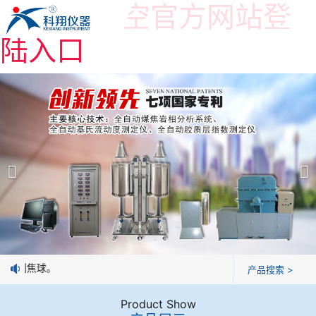
星空网·星空官方网站登
陆入口
星空网·星空官方网站登陆入口
产品展示
＞
公司简介
星空网·星空官方网站登陆入口-星空(中国)
星空网·星空官方网站登陆入口
焦化行业检测及优化配煤设备
企业业绩
球团矿/烧结矿/块矿高温冶金性能检测系统
技术交流
烧结/球团优化配矿研究设备
人工制焦球。
视频观赏
产品搜索 >
高炉配吹煤检测设备
Product Show
标准下载