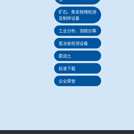
矿石、焦炭物理检测
及制样设备
工业分析、测硫仪等
氢冶金检测设备
膨润土
标准下载
企业荣誉