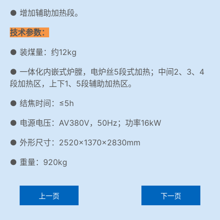
● 增加辅助加热段。
技术参数：
● 装煤量：约12kg
● 一体化内嵌式炉膛，电炉丝5段式加热；中间2、3、4
段加热区，上下1、5段辅助加热区。
● 结焦时间：≤5h
● 电源电压：AV380V，50Hz；功率16kW
● 外形尺寸：2520×1370×2830mm
● 重量：920kg
上一页
下一页