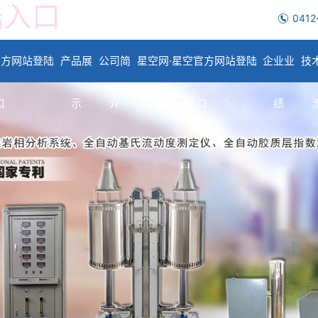
陆入口
0412
官方网站登陆
产品展
公司简
星空网·星空官方网站登陆
企业业
技
口
示
介
入口
绩