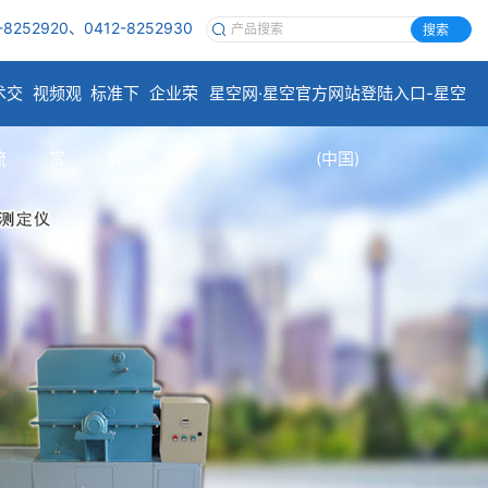
-8252920、0412-8252930
搜索
术交
视频观
标准下
企业荣
星空网·星空官方网站登陆入口-星空
流
赏
载
誉
(中国)