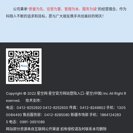
公司秉承
“质量为先、信誉为重、管理为本、服务为诚”
的经营理念，作为
科翔人不断的追求和目标，愿与广大朋友携手共创美好的明天！
Copyright © 2022 星空网·星空官方网站登陆入口-星空(中国) Inc All Right R
eserved. 技术支持：
电话：0412-8252920 0412-8252930 传真：0412-8246602 手机：1305
0084493 售后服务部：0412-8285080 新疆市场部 手机：1864124283
5 电话：0991-3651089
网站部分资源来自互联网公开渠道 如有侵权请及时联系本司删除