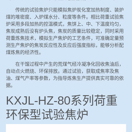
传统的试验焦炉只能模拟焦炉炭化室加热制度、装炉
煤的堆密度、入炉煤水分、粒度等条件。相比荷重试验焦
炉采用多段加热的控温模式，焦饼上、中、下温度均匀，
焦炭成熟后没有炉头焦，焦炭的质量比较稳定，同时采用
荷重炼焦技术，模拟生产焦炉的工艺条件，可准确定量预
测生产焦炉的焦炭反应性及反应后强度指标，能够分析配
煤炼焦的经济性。
在干馏过程中产生的荒煤气经冷凝净化回收焦油后，
自动点火燃烧、环保排放。通过试验，获取成焦率及焦
油、煤气产率等参数，为指导炼焦生产提供真实可靠的依
据。
KXJL-HZ-80系列荷重
环保型试验焦炉