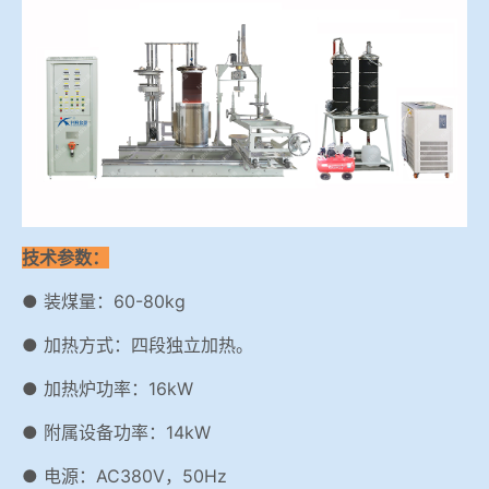
技术参数：
● 装煤量：60-80kg
● 加热方式：四段独立加热。
● 加热炉功率：16kW
● 附属设备功率：14kW
● 电源：AC380V，50Hz