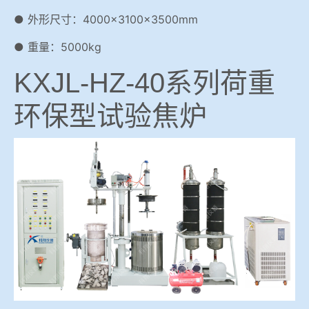
● 外形尺寸：4000×3100×3500mm
● 重量：5000kg
KXJL-HZ-40系列荷重
环保型试验焦炉