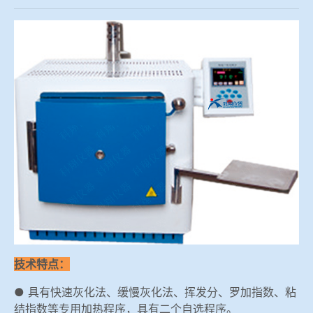
冶金渣、保护渣等高温物性检测设备
企业荣誉
冶金石灰活性度测定仪
星空网·星空官方网站登陆入口-星空(中国)
矿石、焦炭物理检测及制样设备
工业分析、测硫仪等
技术特点：
● 具有快速灰化法、缓慢灰化法、挥发分、罗加指数、粘
结指数等专用加热程序，具有二个自选程序。