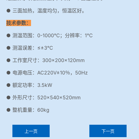
● 三面加热，温度均匀，恒温区好。
技术参数：
● 测温范围：0-1000℃；分辨率：1℃
● 测温误差：≤±3℃
● 工作室尺寸：300×200×120mm
● 电源电压：AC220V±10％，50Hz
● 额定功率：3.5kW
● 外形尺寸：520×540×520mm
● 整机重量：60kg
上一页
下一页