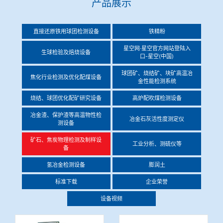
产品展示
冶金渣、保护渣等高温物性检测设备
企业荣誉
直接还原铁用球团检测设备
铁精粉
冶金石灰活性度测定仪
星空网·星空官方网站登陆入口-星空(中国)
星空网·星空官方网站登陆入
生球检验及焙烧设备
口-星空(中国)
矿石、焦炭物理检测及制样设备
球团矿、烧结矿、块矿高温冶
焦化行业检测及优化配煤设备
金性能检测系统
工业分析、测硫仪等
烧结、球团优化配矿研究设备
高炉配吹煤检测设备
冶金渣、保护渣等高温物性检
冶金石灰活性度测定仪
测设备
矿石、焦炭物理检测及制样设
工业分析、测硫仪等
备
氢冶金检测设备
膨润土
标准下载
企业荣誉
设备视频