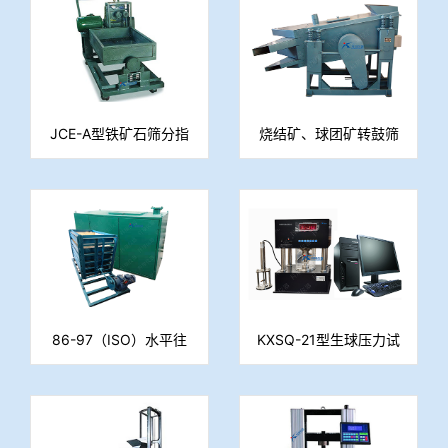
JCE-A型铁矿石筛分指
烧结矿、球团矿转鼓筛
数机械筛
分组成振动筛
86-97（ISO）水平往
KXSQ-21型生球压力试
复机械筛
验机