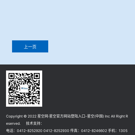
上一页
Copyright © 2022 星空网·星空官方网站登陆入口-星空(中国) Inc All Right R
eserved. 技术支持：
电话：0412-8252920 0412-8252930 传真：0412-8246602 手机：1305