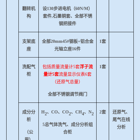
翻转机
设
130步进电机（60N/M）
构
套件,石墨铜套、全部不锈
钢把接件
支架底
全部
20mm45#钢板+铝合金
1套
座
光轴立座16件
洗配气
包括质量流量计
5套
浮子流
1套
柜
量计
5套
流量显示仪表
6套
（还原气总量）
全部不锈钢调节阀门
成分分
H
、
CO、CO
、
CH
、
N
2套
还原气、
2
2
4
2
析
尾气在线
5总气体洗气、成分分析组
分析
（公
合柜
用）