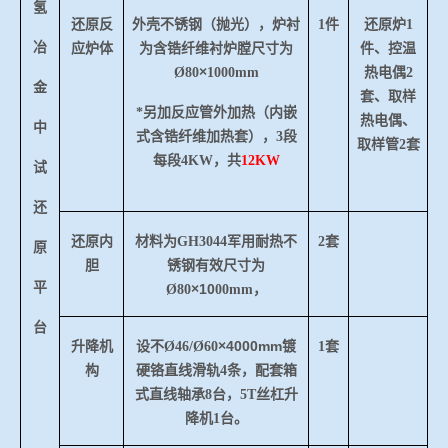
氢
还原反
外壳不锈钢（抛光），炉衬
1件
还原炉
1
冶
应炉体
为含锆纤维衬炉膛尺寸为
件、控温
×
Ø
80
1000mm
热电偶2
金
套、取样
*另加反应管外加热（内嵌
热电偶、
中
式含锆纤维加热套），3段
取样管2套
每段4KW，共
12KW
试
还
还原内
材料为
GH3044军用耐热不
2套
原
胆
锈钢有效尺寸为
平
×
10
Ø
80
00mm，
台
×
4000mm
升降机
设不
Ø46/Ø60
镀
1套
构
硬铬直线滑轨
4条，配套箱
式直线轴承8台，5T丝杠升
降机1台。