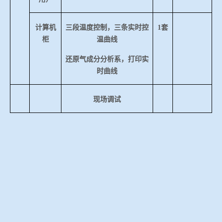
计算机
三段温度控制，三条实时控
1套
柜
温曲线
还原气成分分析系，打印实
时曲线
现场调试