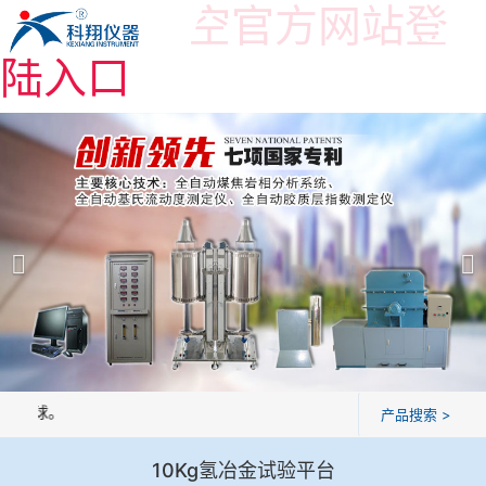
星空网·星空官方网站登
陆入口
星空网·星空官方网站登陆入口
产品展示
＞
公司简介
星空网·星空官方网站登陆入口-星空(中国)
星空网·星空官方网站登陆入口
焦化行业检测及优化配煤设备
企业业绩
球团矿/烧结矿/块矿高温冶金性能检测系统
技术交流
烧结/球团优化配矿研究设备
制焦球。
视频观赏
产品搜索 >
高炉配吹煤检测设备
标准下载
10Kg氢冶金试验平台