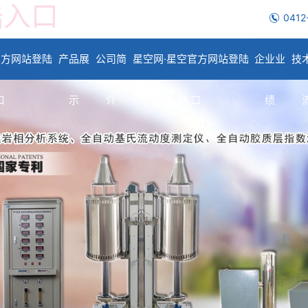
陆入口
0412
官方网站登陆
产品展
公司简
星空网·星空官方网站登陆
企业业
技
口
示
介
入口
绩