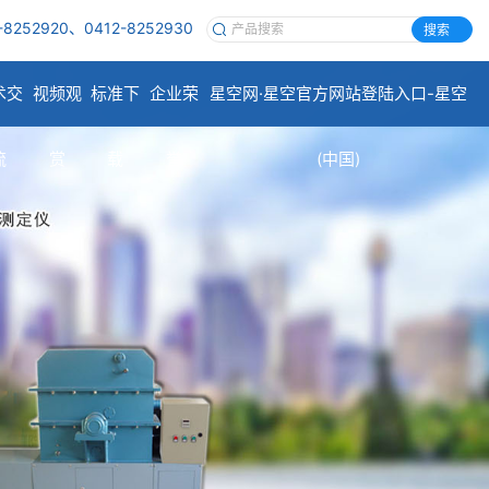
-8252920、0412-8252930
搜索
术交
视频观
标准下
企业荣
星空网·星空官方网站登陆入口-星空
流
赏
载
誉
(中国)