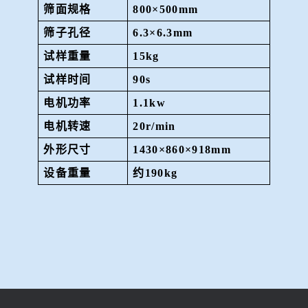
筛面规格
800×500mm
筛子孔径
6.3×6.3mm
试样重量
15kg
试样时间
90s
电机功率
1.1kw
电机转速
20r/min
外形尺寸
1430×860×918mm
设备重量
约
190kg