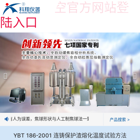
星空网·星空官方网站登
陆入口
星空网·星空官方网站登陆入口
产品展示
＞
公司简介
星空网·星空官方网站登陆入口-星空(中国)
星空网·星空官方网站登陆入口
焦化行业检测及优化配煤设备
企业业绩
球团矿/烧结矿/块矿高温冶金性能检测系统
技术交流
烧结/球团优化配矿研究设备
，没有人为误差，焦球形状与人工制焦球法一致或优于人工制焦球。
视频观赏
产品搜索 >
高炉配吹煤检测设备
标准下载
YBT 186-2001 连铸保护渣熔化温度试验方法