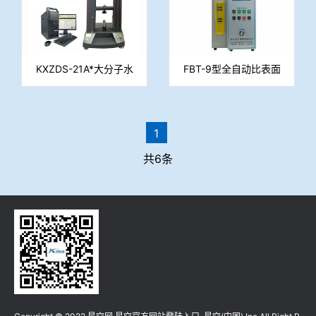
KXZDS-21A*大分子水
FBT-9型全自动比表面
测定仪（压滤法）
积测定仪
1
共6条