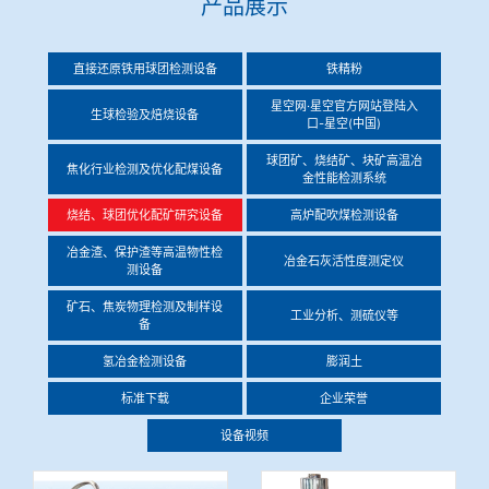
产品展示
冶金渣、保护渣等高温物性检测设备
企业荣誉
直接还原铁用球团检测设备
铁精粉
冶金石灰活性度测定仪
星空网·星空官方网站登陆入口-星空(中国)
星空网·星空官方网站登陆入
生球检验及焙烧设备
口-星空(中国)
矿石、焦炭物理检测及制样设备
球团矿、烧结矿、块矿高温冶
焦化行业检测及优化配煤设备
金性能检测系统
工业分析、测硫仪等
烧结、球团优化配矿研究设备
高炉配吹煤检测设备
冶金渣、保护渣等高温物性检
冶金石灰活性度测定仪
测设备
矿石、焦炭物理检测及制样设
工业分析、测硫仪等
备
氢冶金检测设备
膨润土
标准下载
企业荣誉
设备视频