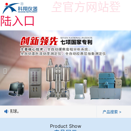
星空网·星空官方网站登
陆入口
星空网·星空官方网站登陆入口
产品展示
＞
公司简介
星空网·星空官方网站登陆入口-星空(中国)
星空网·星空官方网站登陆入口
焦化行业检测及优化配煤设备
企业业绩
球团矿/烧结矿/块矿高温冶金性能检测系统
技术交流
烧结/球团优化配矿研究设备
工制焦球。
视频观赏
产品搜索 >
高炉配吹煤检测设备
Product Show
标准下载