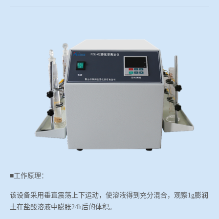
冶金渣、保护渣等高温物性检测设备
企业荣誉
冶金石灰活性度测定仪
星空网·星空官方网站登陆入口-星空(中国)
矿石、焦炭物理检测及制样设备
工业分析、测硫仪等
■工作原理
：
该
设备采用垂直震荡
上下
运动，使溶液得到
充分
混合
，观察
1
g
膨润
土在
盐酸溶液中膨胀
24
h后的体积。