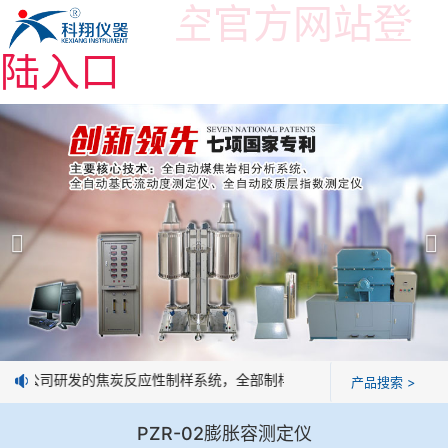
星空网·星空官方网站登
陆入口
星空网·星空官方网站登陆入口
产品展示
＞
公司简介
星空网·星空官方网站登陆入口-星空(中国)
星空网·星空官方网站登陆入口
焦化行业检测及优化配煤设备
企业业绩
球团矿/烧结矿/块矿高温冶金性能检测系统
技术交流
烧结/球团优化配矿研究设备
：我公司研发的焦炭反应性制样系统，全部制样过程机械化操作，没有人
视频观赏
产品搜索 >
高炉配吹煤检测设备
标准下载
PZR-02膨胀容测定仪