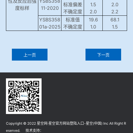
性及反应后强
YSBS358
标准偏差
1.5
2.0
度标样
11-2020
不确定度
2.0
2.2
YSBS358
标准值
19.6
68.1
01a-2025
不确定度
1.0
1.5
上一页
下一页
Copyright © 2022 星空网·星空官方网站登陆入口-星空(中国) Inc All Right R
eserved. 技术支持：