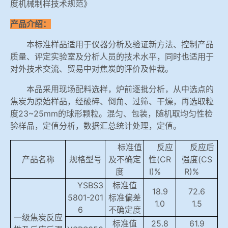
度机械制样技术规范》
产品介绍：
本标准样品适用于仪器分析及验证新方法、控制产品
质量、评定实验室及分析人员的技术水平，同时也适用于
对外技术交流、贸易中对焦炭的评价及仲裁。
本品采用现场配料选样，炉前逐批分析，从中选点的
焦炭为原始样品，经破碎、倒角、过筛、干燥，再选取粒
度23~25mm的球形颗粒。混匀、包装，随机取均匀性检
验样品，定值分析，数据汇总统计处理，定值。
标准值
反应
反应后
产品名称
规格型号
及不确定
性(CR
强度(CS
度
I)%
R)%
YSBS3
标准值
18.9
72.6
5801-201
标准偏差
1.0
1.5
6
不确定度
一级焦炭反应
标准值
25.8
61.9