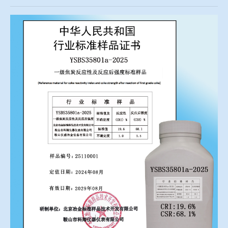
冶金渣、保护渣等高温物性检测设备
企业荣誉
冶金石灰活性度测定仪
星空网·星空官方网站登陆入口-星空(中国)
矿石、焦炭物理检测及制样设备
工业分析、测硫仪等