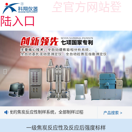
星空网·星空官方网站登
陆入口
星空网·星空官方网站登陆入口
产品展示
＞
公司简介
星空网·星空官方网站登陆入口-星空(中国)
星空网·星空官方网站登陆入口
焦化行业检测及优化配煤设备
企业业绩
球团矿/烧结矿/块矿高温冶金性能检测系统
技术交流
烧结/球团优化配矿研究设备
司研发的焦炭反应性制样系统，全部制样过程机械化操作，没有人为误差
视频观赏
产品搜索 >
高炉配吹煤检测设备
标准下载
一级焦炭反应性及反应后强度标样