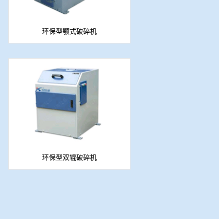
环保型颚式破碎机
环保型双辊破碎机