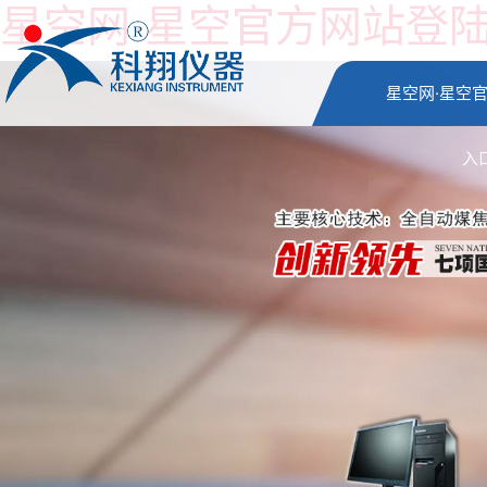
星空网·星空官方网站登
星空网·星空
入