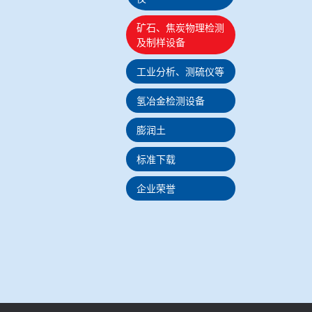
矿石、焦炭物理检测
及制样设备
工业分析、测硫仪等
氢冶金检测设备
膨润土
标准下载
企业荣誉