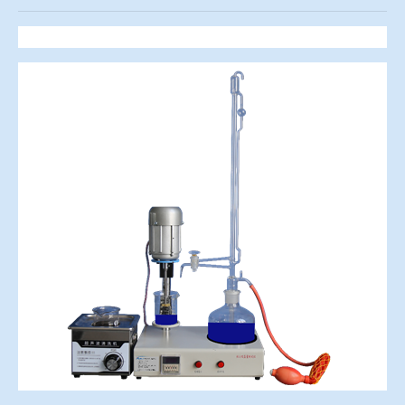
冶金渣、保护渣等高温物性检测设备
企业荣誉
冶金石灰活性度测定仪
星空网·星空官方网站登陆入口-星空(中国)
矿石、焦炭物理检测及制样设备
工业分析、测硫仪等