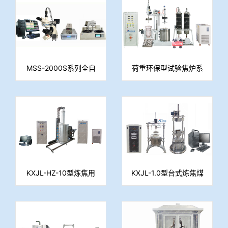
MSS-2000S系列全自
荷重环保型试验焦炉系
动智能型煤焦显微分析
列
系统
KXJL-HZ-10型炼焦用
KXJL-1.0型台式炼焦煤
煤结焦性快速评价装置
膨胀压力测定装置