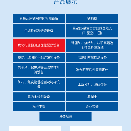
产品展示
冶金渣、保护渣等高温物性检测设备
企业荣誉
直接还原铁用球团检测设备
铁精粉
冶金石灰活性度测定仪
星空网·星空官方网站登陆入口-星空(中国)
星空网·星空官方网站登陆入
生球检验及焙烧设备
口-星空(中国)
矿石、焦炭物理检测及制样设备
球团矿、烧结矿、块矿高温冶
焦化行业检测及优化配煤设备
金性能检测系统
工业分析、测硫仪等
烧结、球团优化配矿研究设备
高炉配吹煤检测设备
冶金渣、保护渣等高温物性检
冶金石灰活性度测定仪
测设备
矿石、焦炭物理检测及制样设
工业分析、测硫仪等
备
氢冶金检测设备
膨润土
标准下载
企业荣誉
设备视频