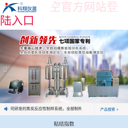
星空网·星空官方网站登
陆入口
星空网·星空官方网站登陆入口
产品展示
＞
公司简介
星空网·星空官方网站登陆入口-星空(中国)
星空网·星空官方网站登陆入口
焦化行业检测及优化配煤设备
企业业绩
球团矿/烧结矿/块矿高温冶金性能检测系统
技术交流
烧结/球团优化配矿研究设备
：我公司研发的焦炭反应性制样系统，全部制样过程机械化操作，没有人
视频观赏
产品搜索 >
高炉配吹煤检测设备
标准下载
粘结指数