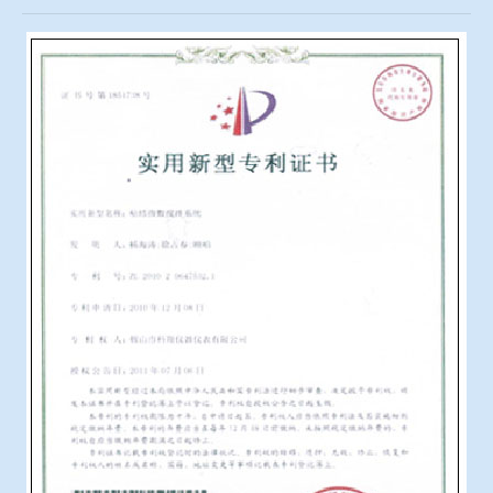
冶金渣、保护渣等高温物性检测设备
企业荣誉
冶金石灰活性度测定仪
星空网·星空官方网站登陆入口-星空(中国)
矿石、焦炭物理检测及制样设备
工业分析、测硫仪等