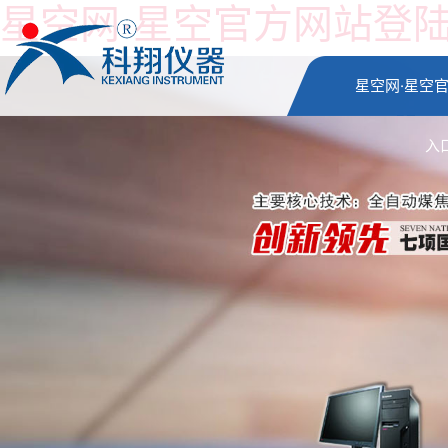
星空网·星空官方网站登
星空网·星空
入