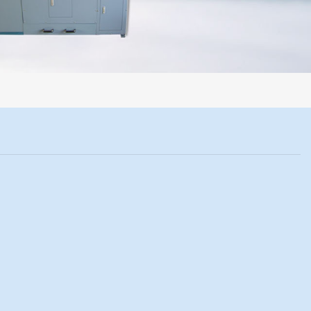
部制样过程机械化操作，没有人为误差，焦球形状与人工制焦球法一致或