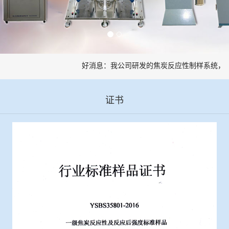
好消息：我公司研发的焦炭反应性制样系统，全
证书